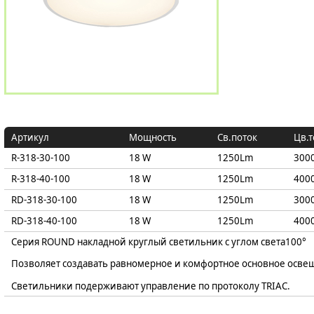
Артикул
Мощность
Св.поток
Цв.
R-318-30-100
18 W
1250Lm
3000
R-318-40-100
18 W
1250Lm
4000
RD-318-30-100
18 W
1250Lm
3000
RD-318-40-100
18 W
1250Lm
4000
Серия ROUND накладной круглый светильник с углом света
100°
Позволяет создавать равномерное и комфортное основное осве
Светильники подерживают управление по протоколу TRIAC.