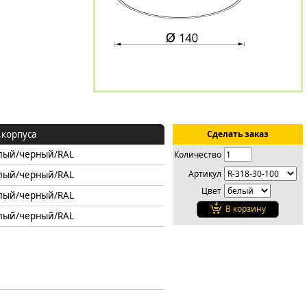
.корпуса
Сделать заказ
лый/черный/RAL
Количество
Артикул
лый/черный/RAL
Цвет
лый/черный/RAL
В корзину
лый/черный/RAL