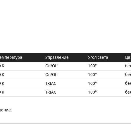
температура
Управление
Угол света
Цв
 K
On/Off
100°
бе
 K
On/Off
100°
бе
 K
TRIAC
100°
бе
 K
TRIAC
100°
бе
щение.