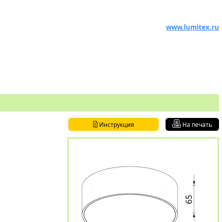
www.lumitex.ru
Инструкция
На печать