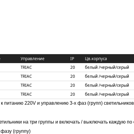
е
Управление
IP
Цв.корпуса
TRIAC
20
белый /черный/серый
TRIAC
20
белый /черный/серый
TRIAC
20
белый /черный/серый
TRIAC
20
белый /черный/серый
питанию 220V и управлению 3-x фаз (групп) светильников
етильники на три группы и включать / выключать каждую по
фазу (группу)