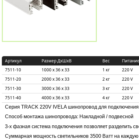
Артикул
Размер ДxШxВ
Вес
Питани
7511-10
1000 x 36 x 33
1 кг
220 V
7511-20
2000 x 36 x 33
2 кг
220 V
7511-30
3000 x 36 x 33
3 кг
220 V
7511-40
4000 x 36 x 33
4 кг
220 V
Серия TRACK 220V IVELA шинопровод для подключения к 
Способ монтажа шинопровода: Накладной / подвесной
3-х фазная система подключения позволяет разделить св
Суммарная мощность светильников 3500 Ватт на каждую 