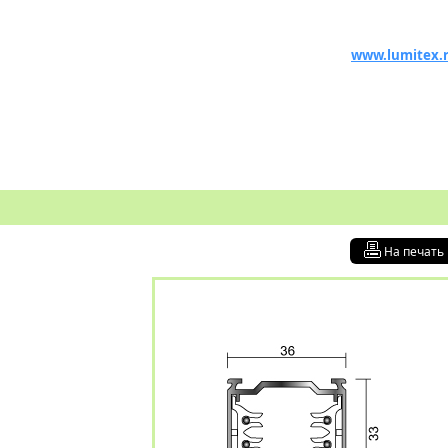
www.lumitex.
На печать