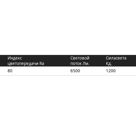
Индекс
Световой
Силасвета
цветопередачи Ra
поток Лм.
Кд.
80
6500
1200