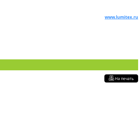
www.lumitex.ru
На печать