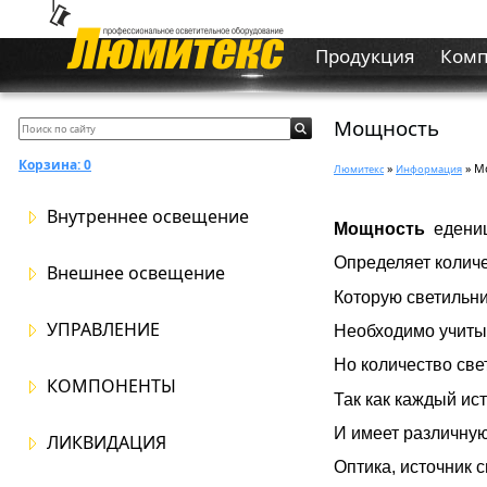
Продукция
Ком
Мощность
Корзина:
0
»
» М
Люмитекс
Информация
Внутреннее освещение
Мощность
едениц
Определяет количе
Внешнее освещение
Которую светильни
УПРАВЛЕНИЕ
Необходимо учитыв
Но количество све
КОМПОНЕНТЫ
Так как каждый ис
И имеет различную
ЛИКВИДАЦИЯ
Оптика, источник с