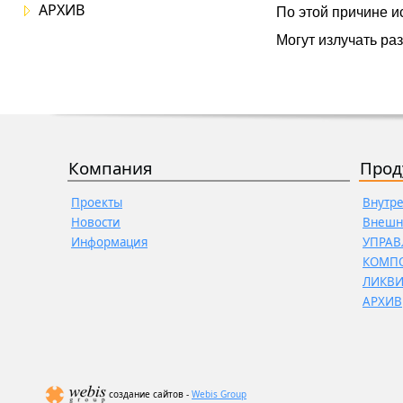
АРХИВ
По этой причине и
Могут излучать ра
Компания
Прод
Проекты
Внутр
Новости
Внешн
Информация
УПРАВ
КОМП
ЛИКВ
АРХИВ
создание сайтов -
Webis Group