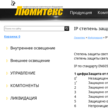
Продукция
Ком
IP степень за
Корзина:
0
»
» I
Люмитекс
Информация
Внутреннее освещение
Степень защиты свети
степень защиты свет
Внешнее освещение
IP по стандарту EN60
УПРАВЛЕНИЕ
1 цифра
Защита от
*
Незащищен
0
*
Защищено от
1
КОМПОНЕНТЫ
2
Защищено от
3
Защищено от
4
Защищено от
ЛИКВИДАЦИЯ
5
Защищено о
6
Непроницае