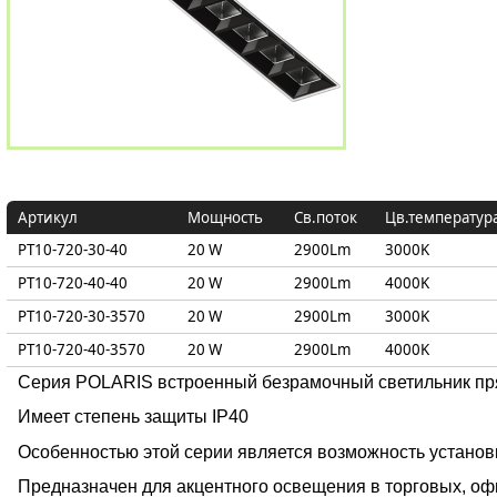
Артикул
Мощность
Св.поток
Цв.температур
PT10-720-30-40
20 W
2900Lm
3000K
PT10-720-40-40
20 W
2900Lm
4000K
PT10-720-30-3570
20 W
2900Lm
3000K
PT10-720-40-3570
20 W
2900Lm
4000K
Серия POLARIS встроенный безрамочный светильник п
Имеет степень защиты IP40
Особенностью этой серии является возможность устано
Предназначен для акцентного освещения в торговых, оф