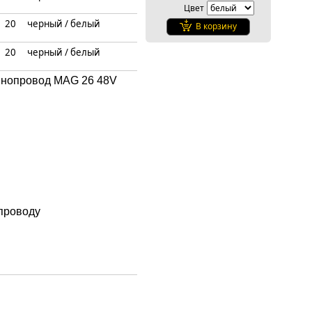
Цвет
20
черный / белый
В корзину
20
черный / белый
нопровод MAG 26 48V
проводу