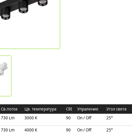
Св.поток
Цв. температура
CRI
Упраление
Угол света
730 Lm
3000 K
90
On / Off
25°
730 Lm
4000 K
90
On / Off
25°