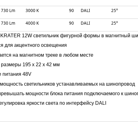
730 Lm
3000 K
90
DALI
25°
730 Lm
4000 K
90
DALI
25°
KRATER 12W светильник фигурной формы в магнитный ши
ся для акцентного освещения
ется на магнитном треке в любом месте
размеры 195 x 22 x 42 мм
 питания 48V
мощность светильников устанавливаемых на шинопровод
превышать мощности блока питания подключаемого к шино
гулировка яркости света по интерфейсу DALI