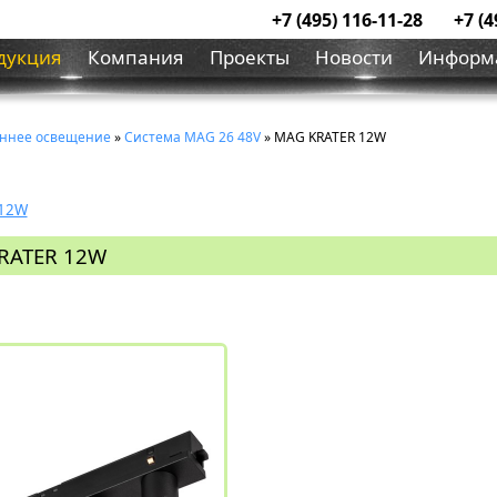
+7 (495) 116-11-28
+7 (4
дукция
Компания
Проекты
Новости
Информ
ннее освещение
»
Система MAG 26 48V
» MAG KRATER 12W
 12W
KRATER 12W