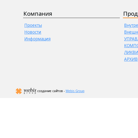
Компания
Прод
Проекты
Внутр
Новости
Внешн
Информация
УПРАВ
КОМП
ЛИКВ
АРХИВ
создание сайтов -
Webis Group