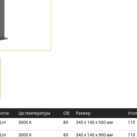
поток
Цв.температура
CRI
Размер
Угол
 Lm
3000 K
80
340 x 140 x 500 мм
110
 Lm
3000 K
80
340 x 140 x 900 мм
110