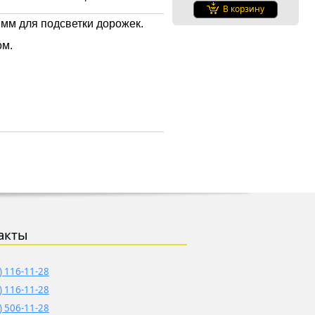
В корзину
мм для подсветки дорожек.
ом.
акты
) 116-11-28
) 116-11-28
) 506-11-28