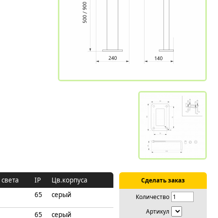
 света
IP
Цв.корпуса
Сделать заказ
65
серый
Количество
Артикул
65
серый