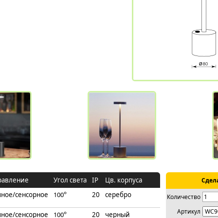
равление
Угол света
IP
Цв. корпуса
Сдел
чное/сенсорное
100
°
20
серебро
Количество
Артикул
чное/сенсорное
10
0
°
20
черный