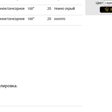
Цвет
чное/сенсорное
10
0
°
20
темно серый
В
чное/сенсорное
10
0
°
20
золото
лировка.