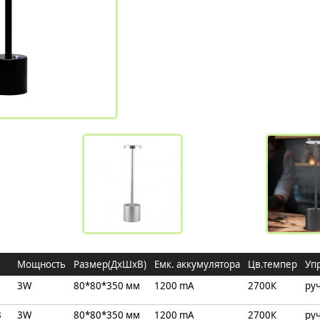
Мощность
Размер(ДхШхВ)
Емк. аккумулятора
Цв.темпер
Уп
3W
80*80*350 мм
1200 mA
2700К
ру
B
3W
80*80*350 мм
1200 mA
2700К
ру