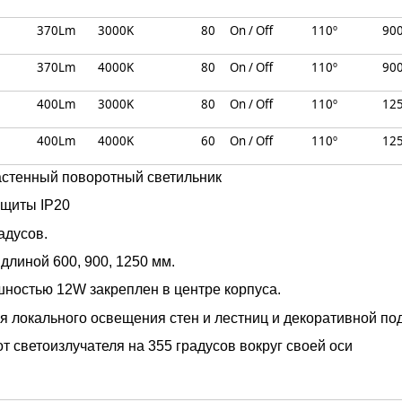
370Lm
3000K
80
On / Off
110º
90
370Lm
4000K
80
On / Off
110º
90
400Lm
3000K
80
On / Off
110º
12
400Lm
4000K
60
On / Off
110º
12
астенный поворотный светильник
ащиты IP20
адусов.
длиной 600, 900, 1250 мм.
шностью 12W закреплен в центре корпуса.
я локального освещения стен и лестниц и декоративной по
 светоизлучателя на 355 градусов вокруг своей оси