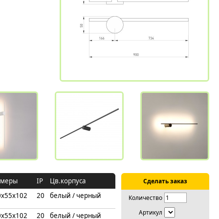
змеры
IP
Цв.корпуса
Сделать заказ
0х55х102
20
белый / черный
Количество
Артикул
0х55х102
20
белый / черный