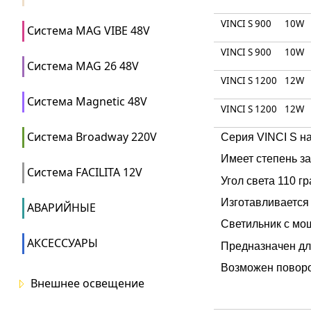
VINCI S 900
10W
Система MAG VIBE 48V
VINCI S 900
10W
Система MAG 26 48V
VINCI S 1200
12W
Система Magnetic 48V
VINCI S 1200
12W
Система Broadway 220V
Серия VINCI S н
Имеет степень з
Система FACILITA 12V
Угол света 110 гр
Изготавливается 
АВАРИЙНЫЕ
Светильник с мо
АКСЕССУАРЫ
Предназначен дл
Возможен поворот
Внешнее освещение