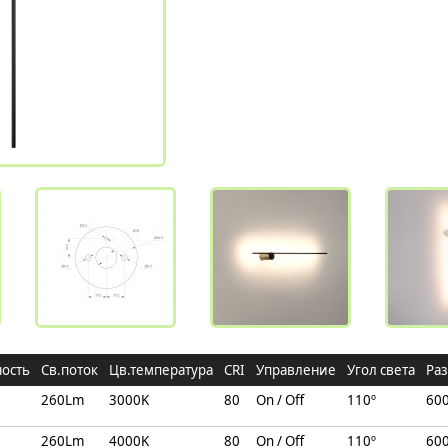
ость
Cв.поток
Цв.температура
CRI
Управление
Угол света
Ра
260Lm
3000K
80
On / Off
110º
60
260Lm
4000K
80
On / Off
110º
60