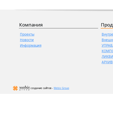
Компания
Прод
Проекты
Внутр
Новости
Внешн
Информация
УПРАВ
КОМП
ЛИКВ
АРХИВ
создание сайтов -
Webis Group