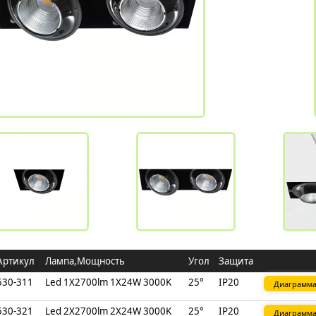
Артикул
Лампа,Мощность
Угол
Защита
530-311
Led 1X2700lm 1X24W 3000K
25°
IP20
Диаграмм
530-321
Led 2X2700lm 2X24W 3000K
25°
IP20
Диаграмм