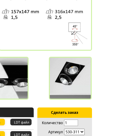
Сделать заказ
а
LDT файл
Количество
Артикул
а
LDT файл