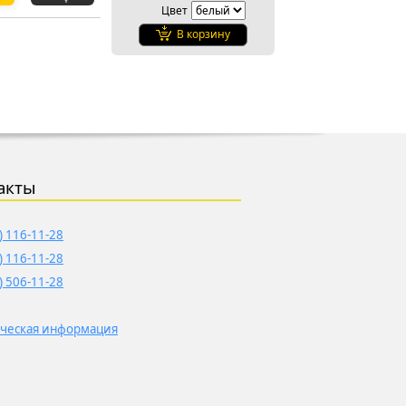
Цвет
В корзину
акты
) 116-11-28
) 116-11-28
) 506-11-28
ческая информация