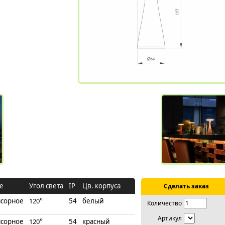
е
Угол света
IP
Цв. корпуса
Сделать заказ
нсорное
120
°
54
белый
Количество
Артикул
нсорное
12
0
°
54
красный