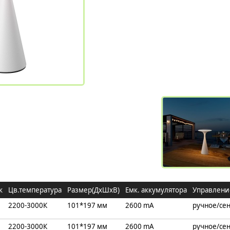
к
Цв.температура
Размер(ДхШхВ)
Емк. аккумулятора
Управлени
2200-3000К
101*197 мм
2600 mA
ручное/се
2200-3000К
101*197 мм
2600 mA
ручное/се