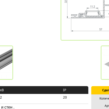
хB
IP
Сдел
32
20
Колич
Ар
и стен .