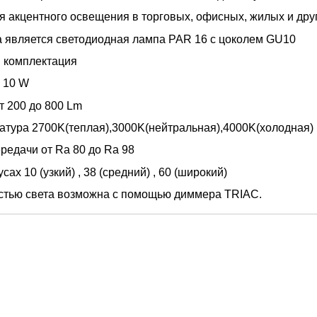
я акцентного освещения в торговых, офисных, жилых и др
а является светодиодная лампа PAR 16 c цоколем GU10
 комплектация
о 10 W
т 200 до 800 Lm
атура 2700K(теплая),3000K(нейтральная),4000K(холодная)
редачи от Ra 80 до Ra 98
усах 10 (узкий) , 38 (средний) , 60 (широкий)
стью света возможна с помощью диммера TRIAC.