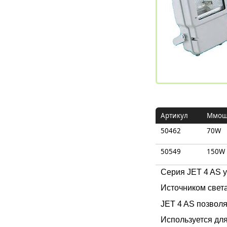
Артикул
Mмощ
50462
70W
50549
150W
Cерия JET 4 AS 
Источником свет
JET 4 AS позвол
Используется дл