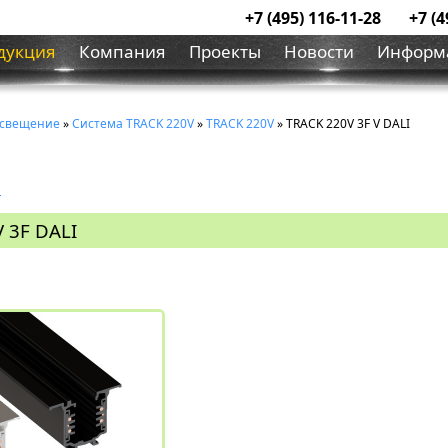
+7 (495) 116-11-28
+7 (4
дукция
Компания
Проекты
Новости
Информ
освещение
»
Система ТRACK 220V
»
TRACK 220V
» TRACK 220V 3F V DALI
I
V 3F DALI