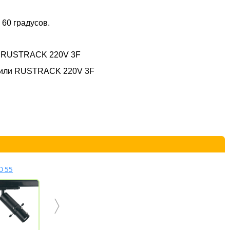
 60 градусов.
и RUSTRACK 220V 3F
 или RUSTRACK 220V 3F
O 55
ROLO ZOOM TR
PERFETTO FOCUS
PALLA TRACK