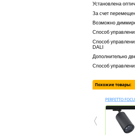
Установлена опти
За счет перемещен
Возможно диммиро
Способ управлен
Способ управлени
DALI
Дополнительно две
Способ управления
Похожие товары:
 ZOOM
ZERO 55
ROLO ZOOM TR
PERFETTO FOCU