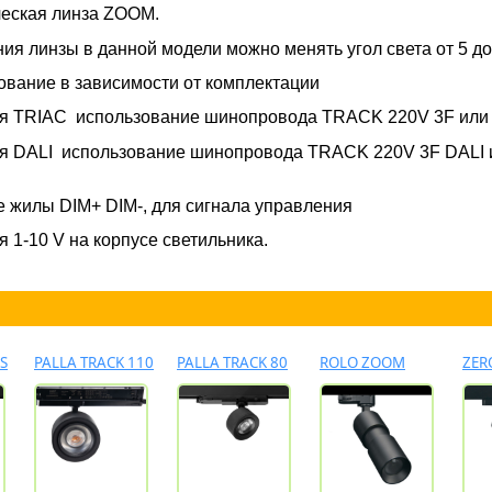
ческая линза ZOOM.
ия линзы в данной модели можно менять угол света от 5 до
вание в зависимости от комплектации
ия TRIAC использование шинопровода TRACK 220V 3F ил
я DALI использование шинопровода TRACK 220V 3F DALI
 жилы DIM+ DIM-, для сигнала управления
 1-10 V на корпусе светильника.
S
PALLA TRACK 110
PALLA TRACK 80
ROLO ZOOM
ZER