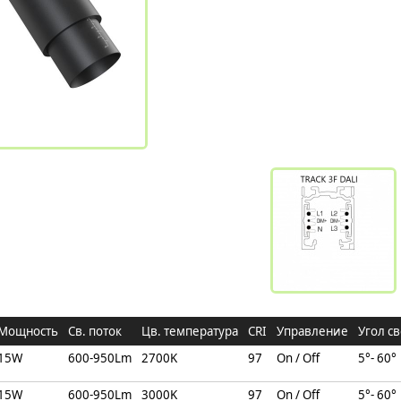
Мощность
Св. поток
Цв. температура
CRI
Управление
Угол св
15W
600-950Lm
2700K
97
On / Off
5°- 60°
15W
600-950Lm
3000K
97
On / Off
5°- 60°