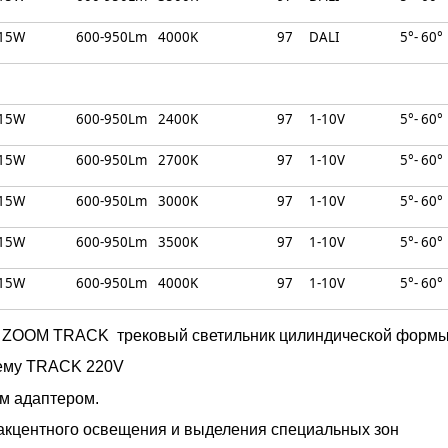
15W
600-950Lm
4000K
97
DALI
5°- 60°
15W
600-950Lm
2400K
97
1-10V
5°- 60°
15W
600-950Lm
2700K
97
1-10V
5°- 60°
15W
600-950Lm
3000K
97
1-10V
5°- 60°
15W
600-950Lm
3500K
97
1-10V
5°- 60°
15W
600-950Lm
4000K
97
1-10V
5°- 60°
ZOOM TRACK трековый светильник цилиндической формы
тему TRACK 220V
м адаптером.
 акцентного освещения и выделения специальных зон