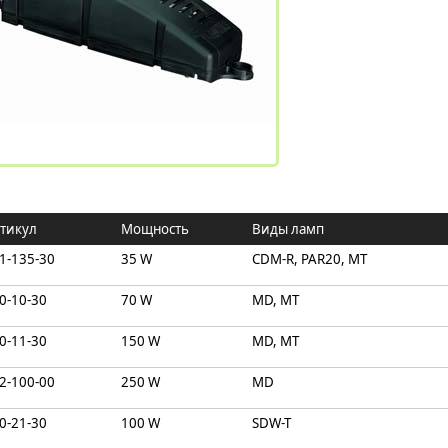
тикул
Мощность
Виды ламп
1-135-30
35 W
CDM-R, PAR20, MT
0-10-30
70 W
MD, MT
0-11-30
150 W
MD, MT
2-100-00
250 W
MD
0-21-30
100 W
SDW-T