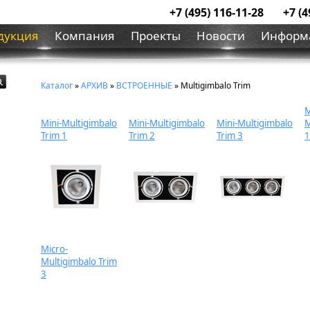
+7 (495) 116-11-28
+7 (4
дукция
Компания
Проекты
Новости
Информ
Каталог
»
АРХИВ
»
ВСТРОЕННЫЕ
» Multigimbalo Trim
M
Mini-Multigimbalo
Mini-Multigimbalo
Mini-Multigimbalo
M
Trim 1
Trim 2
Trim 3
1
Micro-
Multigimbalo Trim
3