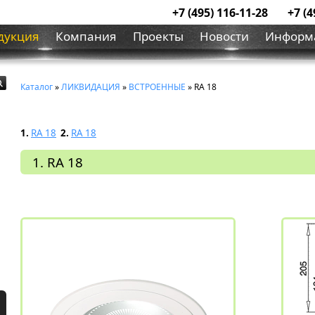
+7 (495) 116-11-28
+7 (4
дукция
Компания
Проекты
Новости
Информ
Каталог
»
ЛИКВИДАЦИЯ
»
ВСТРОЕННЫЕ
» RA 18
1.
RA 18
2.
RA 18
1. RA 18