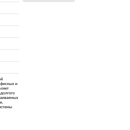
ой
офисных и
оляет
 долгого
траиваемых
и,
истемы