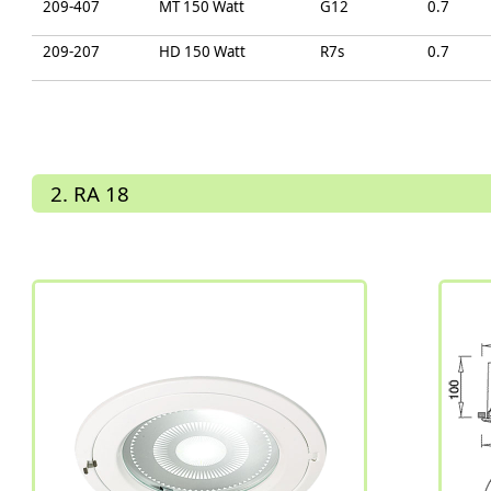
209-407
MT 150 Watt
G12
0.7
209-207
HD 150 Watt
R7s
0.7
2. RA 18