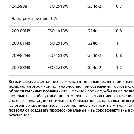
242-938
FSQ 2x18W
G24q-2
0,7
Электромагнитное ПРА
209-80N8
FSQ 1x13W
G24d-1
0.8
209-81N8
FSQ 2x13W
G24d-1
1.1
209-82N8
FSQ 1x18W
G24d-2
0.8
209-83N8
FSQ 2x18W
G24d-2
1.2
Встраиваемые светильники с компактной люминесцентной ламп
пользуются огромной популярностью при освещении торговых, 
образовательных помещениях. Большой срок службы ламп позв
экономить на обслуживании потолочных светильников в течение
срока эксплуатации светильника. Совместное использование вс
галогенных светильников и светильников с компактными лампам
позволяют создавать профессиональные и высокоэффективные с
освещения.