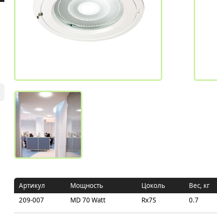
Артикул
Мощность
Цоколь
Вес, кг
209-007
MD 70 Watt
Rx7S
0.7