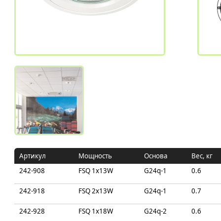
Артикул
Мощность
Основа
Вес, кг
242-908
FSQ 1x13W
G24q-1
0.6
242-918
FSQ 2x13W
G24q-1
0.7
242-928
FSQ 1x18W
G24q-2
0.6