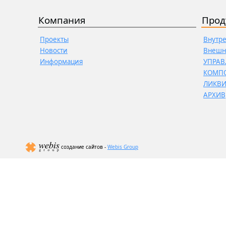
Компания
Прод
Проекты
Внутр
Новости
Внешн
Информация
УПРАВ
КОМП
ЛИКВ
АРХИВ
создание сайтов -
Webis Group