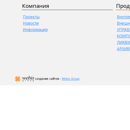
Компания
Прод
Проекты
Внутр
Новости
Внешн
Информация
УПРАВ
КОМП
ЛИКВ
АРХИВ
создание сайтов -
Webis Group