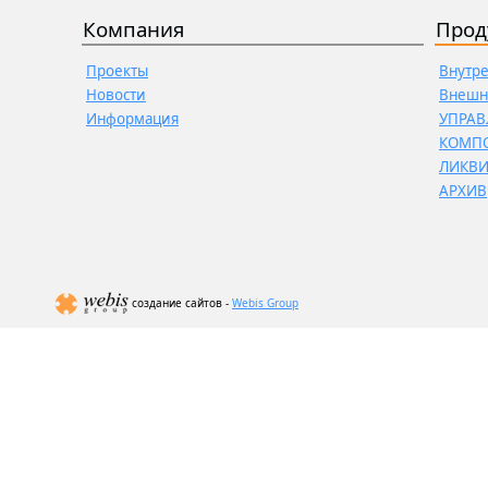
Компания
Прод
Проекты
Внутр
Новости
Внешн
Информация
УПРАВ
КОМП
ЛИКВ
АРХИВ
создание сайтов -
Webis Group