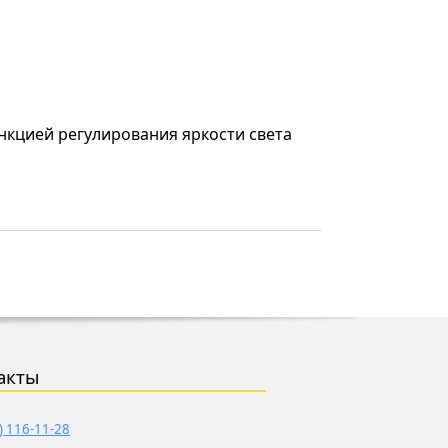
нкцией регулирования яркости света
акты
) 116-11-28