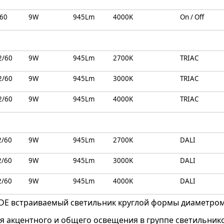
/60
9W
945Lm
4000K
On / Off
2/60
9W
945Lm
2700K
TRIAC
2/60
9W
945Lm
3000K
TRIAC
2/60
9W
945Lm
4000K
TRIAC
2/60
9W
945Lm
2700K
DALI
2/60
9W
945Lm
3000K
DALI
2/60
9W
945Lm
4000K
DALI
 DE встраиваемый светильник круглой формы диаметром
я акцентного и общего освещения в группе светильнико