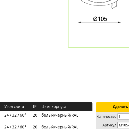
Угол света
IP
Цвет корпуса
Сделать 
24 / 32 / 60°
20
белый/черный/RAL
Количество
Артикул
24 / 32 / 60°
20
белый/черный/RAL