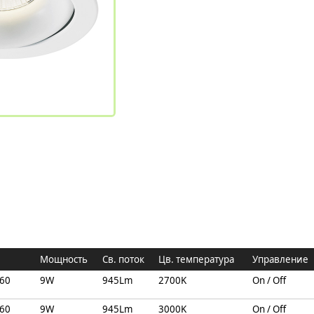
Мощность
Св. поток
Цв. температура
Управление
/60
9W
945Lm
2700K
On / Off
/60
9W
945Lm
3000K
On / Off