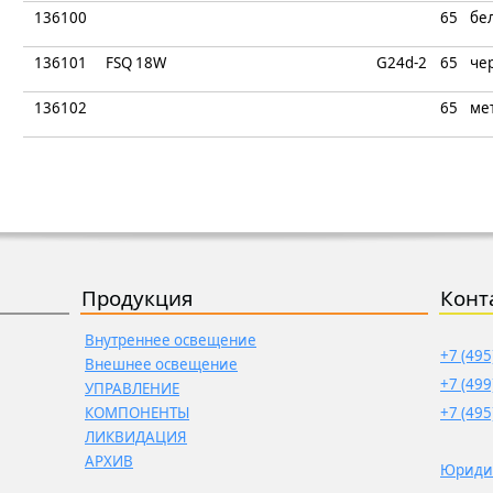
136100
65
бе
136101
FSQ 18W
G24d-2
65
че
136102
65
ме
Продукция
Конт
Внутреннее освещение
+7 (495
Внешнее освещение
+7 (499
УПРАВЛЕНИЕ
КОМПОНЕНТЫ
+7 (495
ЛИКВИДАЦИЯ
АРХИВ
Юриди