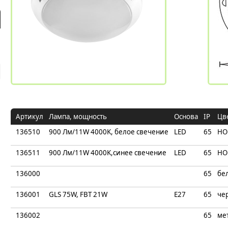
Артикул
Лампа, мощность
Основа
IP
Цв
136510
900 Лм/11W 4000K, белое свечение
LED
65
НО
136511
900 Лм/11W 4000K,синее свечение
LED
65
НО
136000
65
бе
136001
GLS 75W, FBT 21W
E27
65
че
136002
65
ме