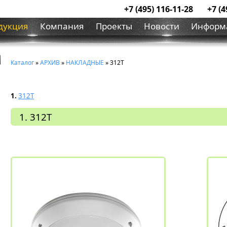
+7 (495) 116-11-28
+7 (4
дукция
Компания
Проекты
Новости
Информ
Каталог
»
АРХИВ
»
НАКЛАДНЫЕ
» 312T
1.
312T
1. 312T