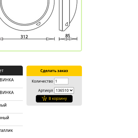
ет
Сделать заказ
ВИНКА
Количество
Артикул
ВИНКА
В корзину
лый
рный
таллик