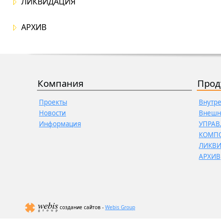
ЛИКВИДАЦИЯ
АРХИВ
Компания
Прод
Проекты
Внутр
Новости
Внешн
Информация
УПРАВ
КОМП
ЛИКВ
АРХИВ
создание сайтов -
Webis Group