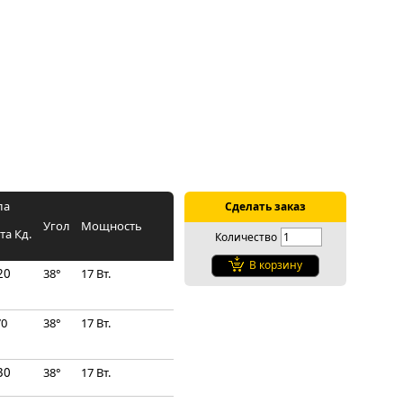
ла
Сделать заказ
Угол
Мощность
та Кд.
Количество
В корзину
20
38°
17 Вт.
70
38°
17 Вт.
30
38°
17 Вт.