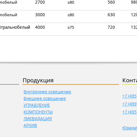
плобелый
2700
≥80
560
98
плобелый
3000
≥80
630
12
йтральнобелый
4000
≥75
720
13
Продукция
Конт
Внутреннее освещение
+7 (495
Внешнее освещение
+7 (499
УПРАВЛЕНИЕ
КОМПОНЕНТЫ
+7 (495
ЛИКВИДАЦИЯ
АРХИВ
Юриди