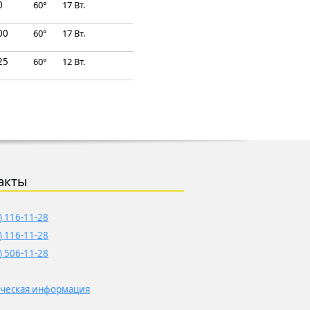
0
60°
17 Вт.
00
60°
17 Вт.
25
60°
12 Вт.
акты
) 116-11-28
) 116-11-28
) 506-11-28
ческая информация