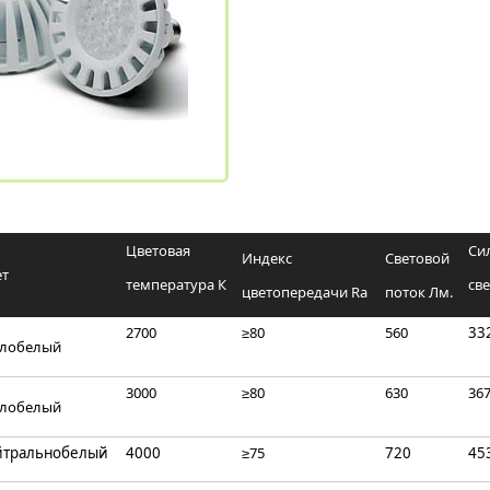
Цветовая
Си
Индекс
Световой
т
температура К
све
цветопередачи Ra
поток Лм.
2700
≥80
560
33
плобелый
3000
≥80
630
36
плобелый
йтральнобелый
4000
≥75
720
45