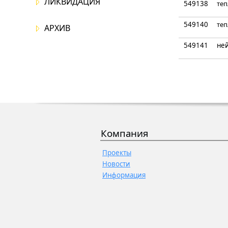
ЛИКВИДАЦИЯ
549138
те
549140
те
АРХИВ
549141
не
Компания
Проекты
Новости
Информация