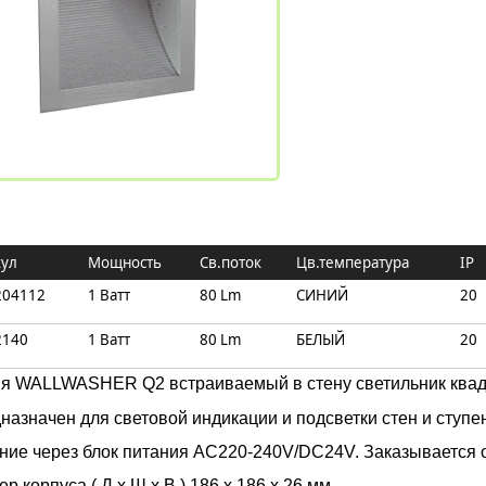
кул
Мощность
Св.поток
Цв.температура
IP
204112
1 Ватт
80 Lm
СИНИЙ
20
2140
1 Ватт
80 Lm
БЕЛЫЙ
20
я WALLWASHER Q2 встраиваемый в стену светильник ква
назначен для световой индикации и подсветки стен и ступе
ние через блок питания AC220-240V/DC24V. Заказывается о
р корпуса ( Д x Ш x В ) 186 x 186 x 26 мм