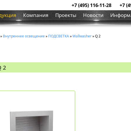
+7 (495) 116-11-28
+7 (4
дукция
Компания
Проекты
Новости
Информ
»
Внутреннее освещение
»
ПОДСВЕТКА
»
Wallwasher
» Q 2
Q 2