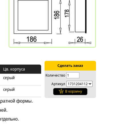
Сделать заказ
Цв. корпуса
Количество
серый
Артикул
серый
В корзину
дратной формы.
ней.
тдельно.