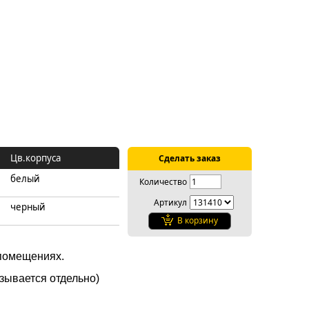
Цв.корпуса
Сделать заказ
белый
Количество
Артикул
черный
В корзину
помещениях.
азывается отдельно)