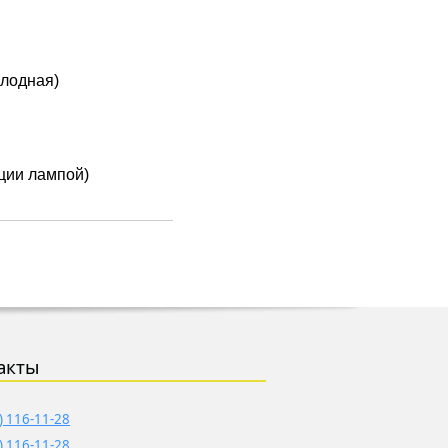
олодная)
ции лампой)
акты
) 116-11-28
) 116-11-28