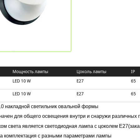
Мощность лампы
Цоколь лампы
IP
LED 10 W
E27
65
LED 10 W
E27
65
10 накладной светильник овальной формы
начен для общего освещения внутри и снаружи различных 
ом света является светодиодная лампа c цоколем Е27
(зак
а комплектация с разными параметрами лампы