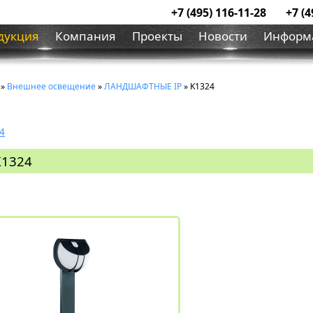
+7 (495) 116-11-28
+7 (4
дукция
Компания
Проекты
Новости
Информ
»
Внешнее освещение
»
ЛАНДШАФТНЫЕ IP
» K1324
4
K1324