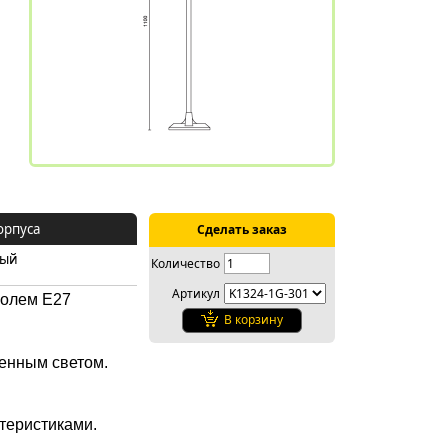
орпуса
Сделать заказ
ный
Количество
Артикул
колем E27
В корзину
женным светом.
теристиками.