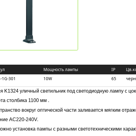
кул
Mощность лампы
IP
Цв.к
-1G-301
10W
65
чер
я K1324 уличный светильник под светодиодную лампу с цо
та столбика 1100 мм .
транство вокруг оптической части заливается мягким отра
ние AC220-240V.
ожно установка пампы с разными светотехническими харак