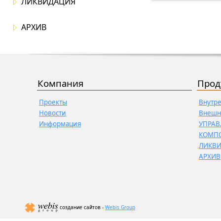
ЛИКВИДАЦИЯ
АРХИВ
Компания
Прод
Проекты
Внутр
Новости
Внешн
Информация
УПРАВ
КОМП
ЛИКВ
АРХИВ
создание сайтов -
Webis Group