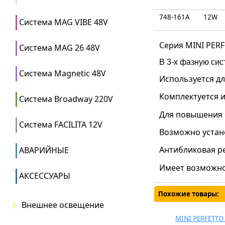
748-161A
12W
Система MAG VIBE 48V
Серия MINI PER
Система MAG 26 48V
В 3-х фазную си
Система Magnetic 48V
Используется дл
Комплектуется и
Система Broadway 220V
Для повышения 
Система FACILITA 12V
Возможно устан
Антибликовая ре
АВАРИЙНЫЕ
Имеет возможнос
АКСЕССУАРЫ
Похожие товары:
Внешнее освещение
TWIST96 ROUND
LED 230
GIRO
DRIM PAR GU10
MINI PERFETTO