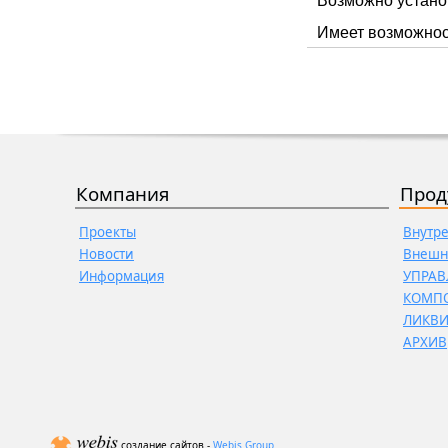
Возможно установ
Имеет возможност
Компания
Прод
Проекты
Внутр
Новости
Внешн
Информация
УПРАВ
КОМП
ЛИКВ
АРХИВ
создание сайтов -
Webis Group