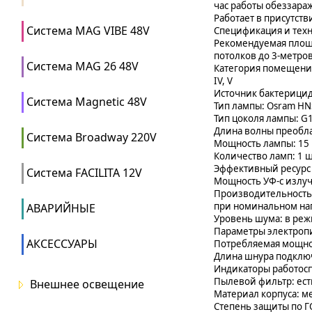
час работы обеззар
Работает в присутст
Система MAG VIBE 48V
Спецификация и техн
Рекомендуемая площ
потолков до 3-метров
Система MAG 26 48V
Категория помещения в
IV, V
Источник бактерицид
Система Magnetic 48V
Тип лампы: Osram HNS
Тип цоколя лампы: G
Длина волны преобл
Система Broadway 220V
Мощность лампы: 15 В
Количество ламп: 1 ш
Эффективный ресурс 
Система FACILITA 12V
Мощность УФ-с излуч
Производительность 
при номинальном на
АВАРИЙНЫЕ
Уровень шума: в режи
Параметры электропит
АКСЕССУАРЫ
Потребляемая мощнос
Длина шнура подключ
Индикаторы работосп
Пылевой фильтр: ест
Внешнее освещение
Материал корпуса: м
Степень защиты по ГОС