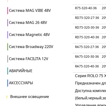
R75-320-40-36
2
Система MAG VIBE 48V
RD75-320-27-36
2
Система MAG 26 48V
RD75-320-30-36
2
Система Magnetic 48V
RD75-320-40-36
2
Система Broadway 220V
RA75-320-27-36
2
RA75-320-30-36
2
Система FACILITA 12V
RA75-320-40-36
2
АВАРИЙНЫЕ
Серия ROLO 75 X
АКСЕССУАРЫ
Предназначен дл
Доступна компле
Внешнее освещение
(белый,черный,зо
Управление ярко