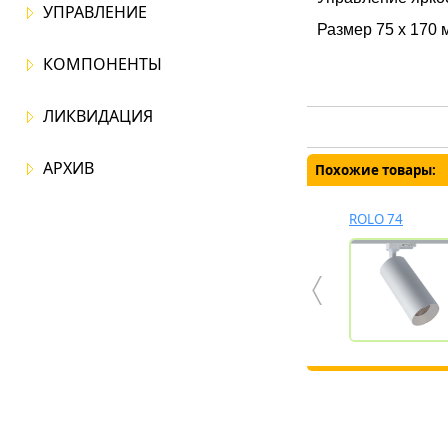
УПРАВЛЕНИЕ
Размер 75 x 170 
КОМПОНЕНТЫ
ЛИКВИДАЦИЯ
АРХИВ
Похожие товары:
SSO TRACK
PERFETTO MINI
ROLO TRACK 54
ROLO 74