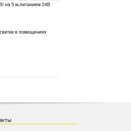
Вт на 5 м
,питанием 24В
дсветки в помещениях
акты