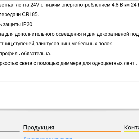
етная лента 24V c низким энергопотреблением
4.8 Вт/м 24 
передачи CRI 85.
ь защиты IP20
а для дополнительного освещения и для декоративной по
стниц,ступеней,плинтусов,ниш,мебельных полок
 профиль обязательна.
ркостью света c помощью диммера для одноцветных лент .
Продукция
Конт