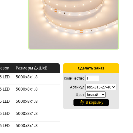
резок
Размеры ДхШхВ
Сделать заказ
6 LED
5000х8х1.8
Количество
Артикул
6 LED
5000х8х1.8
Цвет
6 LED
5000х8х1.8
В корзину
6 LED
5000х8х1.8
6 LED
5000х8х1.8