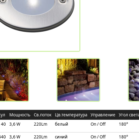
кул
Мощность
Св.поток
Цв.температура
Управление
Угол свет
140
3,6 W
220Lm
белый
On / Off
180°
440
3,6 W
220Lm
синий
On / Off
180°