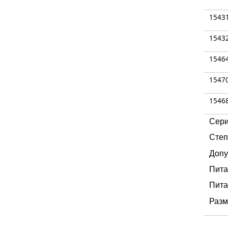
1543
1543
1546
1547
1546
Сери
Степ
Допу
Пита
Пита
Разм