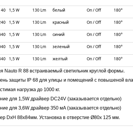
140
1,5 W
130 Lm
белый
On / Off
180°
240
1,5 W
130 Lm
красный
On / Off
180°
440
1,5 W
130 Lm
синий
On / Off
180°
040
1,5 W
130 Lm
зеленый
On / Off
180°
840
1,5 W
130 Lm
желтый
On / Off
180°
я Nauto R 88 встраиваемый светильник круглой формы.
ень защиты IP 68 для улицы и помещений с повышеной вла
стимая нагрузка
до
1000 кг.
ние для 1,5W драйвер DC24V (заказывается отдельно)
ние для 3,6W драйвер 350 мA
(заказывается отдельно)
ер DxH 88x84мм. Установка в отверстие Ø80х 125 мм.