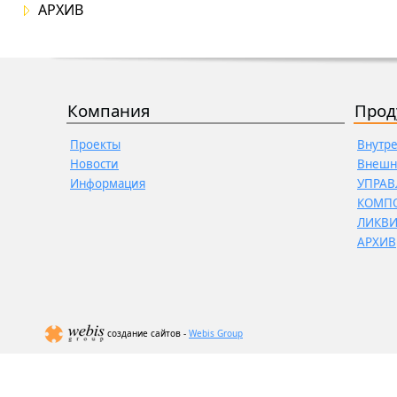
АРХИВ
Компания
Прод
Проекты
Внутр
Новости
Внешн
Информация
УПРАВ
КОМП
ЛИКВ
АРХИВ
создание сайтов -
Webis Group