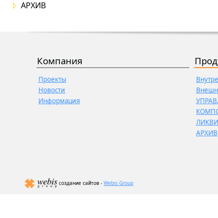
АРХИВ
Компания
Прод
Проекты
Внутр
Новости
Внешн
Информация
УПРАВ
КОМП
ЛИКВ
АРХИВ
создание сайтов -
Webis Group