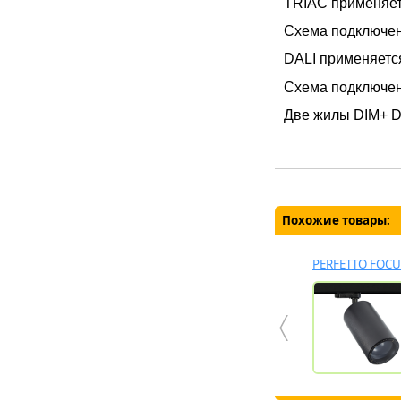
TRIAC применяе
Схема подключен
DALI
применяетс
Схема подключен
Две жилы DIM+ DI
Похожие товары:
TRACK 54
ROLO 54
MINIPERFETTO
PERFETTO FOCU