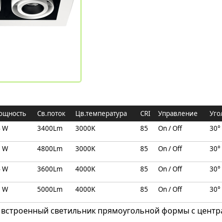
ощность
Св.поток
Цв.температура
CRI
Управление
Уго
4 W
3400Lm
3000K
85
On / Off
30°
6 W
4800Lm
3000K
85
On / Off
30°
4 W
3600Lm
4000K
85
On / Off
30°
6 W
5000Lm
4000K
85
On / Off
30°
N встроенный светильник прямоугольной формы с цент