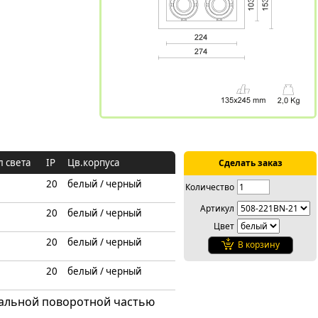
л света
IP
Цв.корпуса
Сделать заказ
20
белый / черный
Количество
Артикул
20
белый / черный
Цвет
20
белый / черный
В корзину
20
белый / черный
ральной поворотной частью