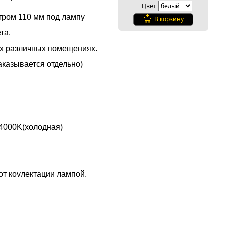
Цвет
ром 110 мм под лампу
В корзину
та.
их различных помещениях.
аказывается отдельно)
,4000K(холодная)
от коvлектации лампой.