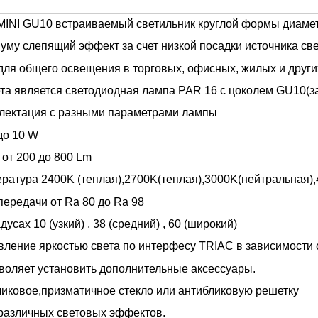
INI GU10 встраиваемый светильник круглой формы диамет
уму слепящий эффект за счет низкой посадки источника све
для общего освещения в торговых, офисных, жилых и друг
та является светодиодная лампа PAR 16 c цоколем GU10
(з
лектация с разными параметрами лампы
до 10 W
 от 200 до 800 Lm
ратура 2400K (теплая),2700K(теплая),3000K(нейтральная)
передачи от Ra 80 до Ra 98
дусах 10 (узкий) , 38 (средний) , 60 (широкий)
ление яркостью света по интерфесу TRIAC в зависимости 
воляет установить дополнительные аксессуары.
иковое,призматичное стекло или антибликовую решетку
различных световых эффектов.