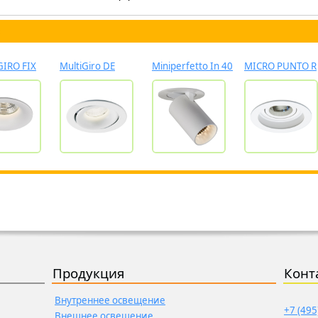
:
IRO FIX
MultiGiro DE
Miniperfetto In 40
MICRO PUNTO R
Продукция
Конт
Внутреннее освещение
+7 (495
Внешнее освещение