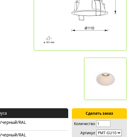
руса
Сделать заказ
/черный/RAL
Количество
Артикул
/черный/RAL